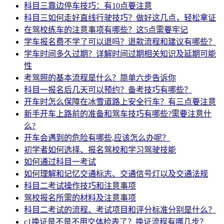
科目三靠边停车技巧：有10点要注意
科目三如何走好直线行驶技巧？做好这几点，轻松拿证
在驾校练车的注意事项有哪些？这5点需要牢记
学车报名费不学了可以退吗？退款流程和建议有哪些？
学车时间多久过期？详解时间过期相关知识及延期可能
性
考驾照的基本流程是什么？简单六步告诉你
科目一报名后几天可以预约？备考技巧有哪些？
开车时怎么保障在冰雪道路上安全行车？有三点要注意
新手开车上路前的准备和驾车技巧有哪些?需要注意什
么?
开车会遇到的危险有哪些,应该怎么办呢？
初学者如何选择、报名驾校和学习驾驶技能
如何通过科目一考试
如何理解和记忆交通标志、交通信号灯以及交通法规
科目二考试操作技巧和注意事项
驾校报名所需的材料及注意事项
科目二考试的流程、考试项目和评分标准分别是什么？
c1换证是不是不用交体检表了？换证流程有哪几步？