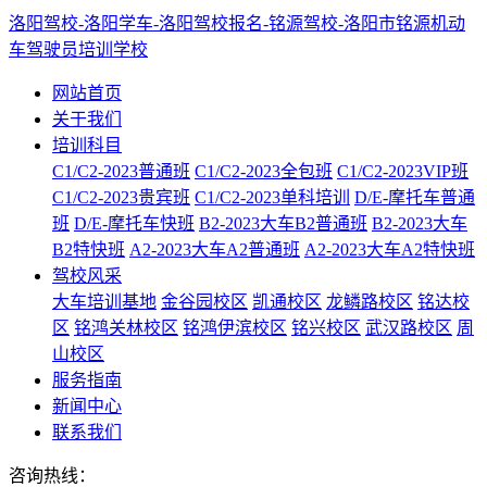
洛阳驾校-洛阳学车-洛阳驾校报名-铭源驾校-洛阳市铭源机动
车驾驶员培训学校
网站首页
关于我们
培训科目
C1/C2-2023普通班
C1/C2-2023全包班
C1/C2-2023VIP班
C1/C2-2023贵宾班
C1/C2-2023单科培训
D/E-摩托车普通
班
D/E-摩托车快班
B2-2023大车B2普通班
B2-2023大车
B2特快班
A2-2023大车A2普通班
A2-2023大车A2特快班
驾校风采
大车培训基地
金谷园校区
凯通校区
龙鳞路校区
铭达校
区
铭鸿关林校区
铭鸿伊滨校区
铭兴校区
武汉路校区
周
山校区
服务指南
新闻中心
联系我们
咨询热线：