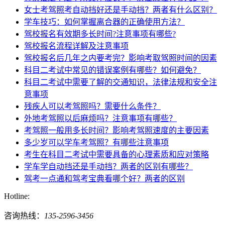
女士考驾照考自动挡好还是手动挡？两者有什么区别？
学车技巧：如何掌握离合器的正确使用方法？
驾校报名有效期多长时间?注意事项有哪些?
驾校报名流程详解及注意事项
驾校报名后几年之内要考完？影响考取驾照时间的因素
科目二考试中常见的错误案例有哪些？如何避免？
科目二考试中需要了解的交通知识，法律法规和安全注
意事项
残疾人可以考驾照吗？需要什么条件？
外地考驾照以后麻烦吗？注意事项有哪些？
考驾照一般用多长时间？影响考驾照速度的主要因素
多少岁可以学车考驾照？有哪些注意事项
考生在科目二考试中需要具备的心理素质和应对策略
学车学自动挡还是手动挡？两者的区别有哪些？
驾考一点通和驾考宝典看哪个好？两者的区别
Hotline:
咨询热线：
135-2596-3456