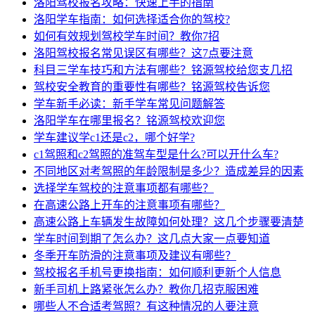
洛阳驾校报名攻略：快速上手的指南
洛阳学车指南：如何选择适合你的驾校?
如何有效规划驾校学车时间？教你7招
洛阳驾校报名常见误区有哪些？这7点要注意
科目三学车技巧和方法有哪些？铭源驾校给您支几招
驾校安全教育的重要性有哪些？铭源驾校告诉您
学车新手必读：新手学车常见问题解答
洛阳学车在哪里报名？铭源驾校欢迎您
学车建议学c1还是c2，哪个好学?
c1驾照和c2驾照的准驾车型是什么?可以开什么车?
不同地区对考驾照的年龄限制是多少？造成差异的因素
选择学车驾校的注意事项都有哪些？
在高速公路上开车的注意事项有哪些？
高速公路上车辆发生故障如何处理？这几个步骤要清楚
学车时间到期了怎么办？这几点大家一点要知道
冬季开车防滑的注意事项及建议有哪些？
驾校报名手机号更换指南：如何顺利更新个人信息
新手司机上路紧张怎么办？教你几招克服困难
哪些人不合适考驾照？有这种情况的人要注意