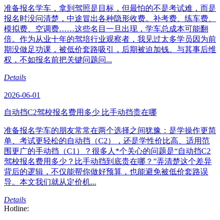
准备报名学车，拿到驾照是目标，但最怕的不是考试难，而是
报名时没问清楚，中途冒出各种隐形收费。补考费、练车费、
模拟费、空调费……这些名目一旦出现，学车总成本可能翻
倍。作为从业十年的驾培行业观察者，我见过太多学员因为前
期没做足功课，被低价套路吸引，后期被迫加钱。与其事后维
权，不如报名前把关键问题问...
Details
2026-06-01
自动挡C2驾校报名费用多少 比手动挡贵在哪
准备报名学车的朋友常常在两个选择之间犹豫：是学操作更简
单、考试更轻松的自动挡（C2），还是学性价比高、适用范
围更广的手动挡（C1）？很多人*个关心的问题是“自动挡C2
驾校报名费用多少？比手动挡到底贵在哪？”弄清楚这个差异
背后的逻辑，不仅能帮你做好预算，也能避免被低价套路误
导。本文我们就从定价机...
Details
Hotline: