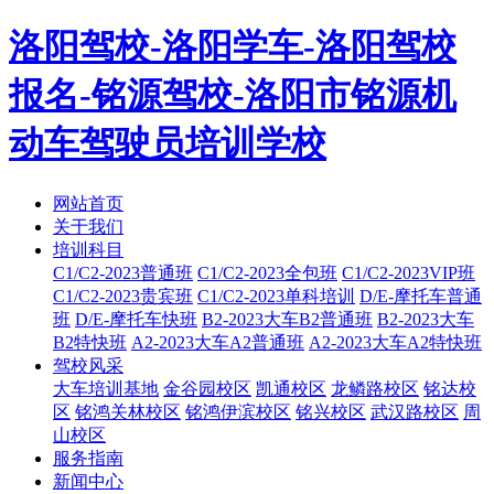
洛阳驾校-洛阳学车-洛阳驾校
报名-铭源驾校-洛阳市铭源机
动车驾驶员培训学校
网站首页
关于我们
培训科目
C1/C2-2023普通班
C1/C2-2023全包班
C1/C2-2023VIP班
C1/C2-2023贵宾班
C1/C2-2023单科培训
D/E-摩托车普通
班
D/E-摩托车快班
B2-2023大车B2普通班
B2-2023大车
B2特快班
A2-2023大车A2普通班
A2-2023大车A2特快班
驾校风采
大车培训基地
金谷园校区
凯通校区
龙鳞路校区
铭达校
区
铭鸿关林校区
铭鸿伊滨校区
铭兴校区
武汉路校区
周
山校区
服务指南
新闻中心