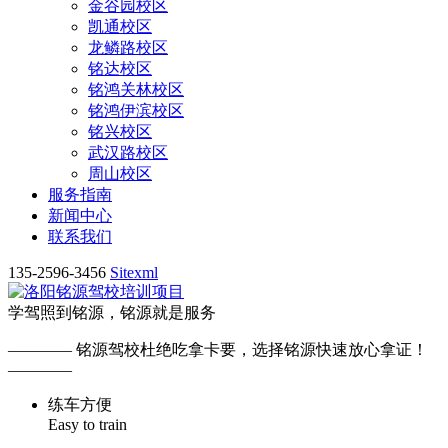
金谷园校区
凯通校区
龙鳞路校区
铭达校区
铭鸿关林校区
铭鸿伊滨校区
铭兴校区
武汉路校区
周山校区
服务指南
新闻中心
联系我们
135-2596-3456
Sitexml
学驾照到铭源，铭源就是服务
————
铭源驾校杜绝吃拿卡要，选择铭源快速放心拿证！
————
练车方便
Easy to train