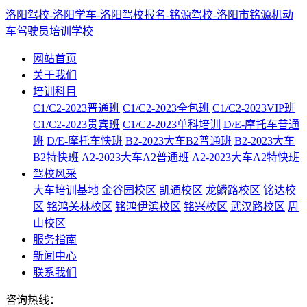
洛阳驾校-洛阳学车-洛阳驾校报名-铭源驾校-洛阳市铭源机动
车驾驶员培训学校
网站首页
关于我们
培训科目
C1/C2-2023普通班
C1/C2-2023全包班
C1/C2-2023VIP班
C1/C2-2023贵宾班
C1/C2-2023单科培训
D/E-摩托车普通
班
D/E-摩托车快班
B2-2023大车B2普通班
B2-2023大车
B2特快班
A2-2023大车A2普通班
A2-2023大车A2特快班
驾校风采
大车培训基地
金谷园校区
凯通校区
龙鳞路校区
铭达校
区
铭鸿关林校区
铭鸿伊滨校区
铭兴校区
武汉路校区
周
山校区
服务指南
新闻中心
联系我们
咨询热线：