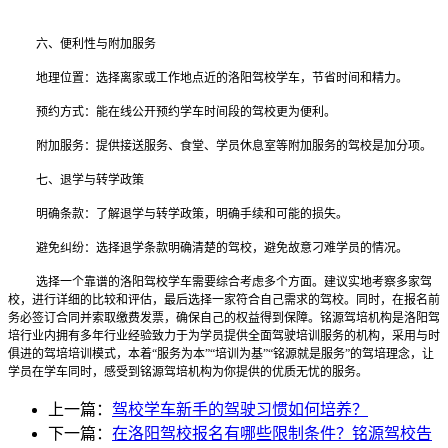
六、便利性与附加服务
地理位置：选择离家或工作地点近的洛阳驾校学车，节省时间和精力。
预约方式：能在线公开预约学车时间段的驾校更为便利。
附加服务：提供接送服务、食堂、学员休息室等附加服务的驾校是加分项。
七、退学与转学政策
明确条款：了解退学与转学政策，明确手续和可能的损失。
避免纠纷：选择退学条款明确清楚的驾校，避免故意刁难学员的情况。
选择一个靠谱的洛阳驾校学车需要综合考虑多个方面。建议实地考察多家驾
校，进行详细的比较和评估，最
后
选择一家符合自己需求的驾校。同时，在报名前
务必签订合同并索取缴费发票，确保自己的权益得到保障。
铭源驾培机构是洛阳驾
培行业内拥有多年行业经验致力于为学员提供全面驾驶培训服务的机构，采用与时
俱进的驾培培训模式，本着
“
服务为本
”“
培训为基
”“
铭源就是服务
”
的驾培理念，让
学员在学车同时，感受到铭源驾培机构为你提供的优质无忧的服务。
上一篇：
驾校学车新手的驾驶习惯如何培养？
下一篇：
在洛阳驾校报名有哪些限制条件？铭源驾校告