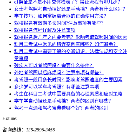
c1换证是不是不用交体检表了？换证流程有哪几步？
女士考驾照考自动挡好还是手动挡？两者有什么区别？
学车技巧：如何掌握离合器的正确使用方法？
驾校报名有效期多长时间?注意事项有哪些?
驾校报名流程详解及注意事项
驾校报名后几年之内要考完？影响考取驾照时间的因素
科目二考试中常见的错误案例有哪些？如何避免？
科目二考试中需要了解的交通知识，法律法规和安全注
意事项
残疾人可以考驾照吗？需要什么条件？
外地考驾照以后麻烦吗？注意事项有哪些？
考驾照一般用多长时间？影响考驾照速度的主要因素
多少岁可以学车考驾照？有哪些注意事项
考生在科目二考试中需要具备的心理素质和应对策略
学车学自动挡还是手动挡？两者的区别有哪些？
驾考一点通和驾考宝典看哪个好？两者的区别
Hotline:
咨询热线：
135-2596-3456