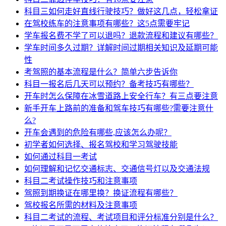
科目三如何走好直线行驶技巧？做好这几点，轻松拿证
在驾校练车的注意事项有哪些？这5点需要牢记
学车报名费不学了可以退吗？退款流程和建议有哪些？
学车时间多久过期？详解时间过期相关知识及延期可能
性
考驾照的基本流程是什么？简单六步告诉你
科目一报名后几天可以预约？备考技巧有哪些？
开车时怎么保障在冰雪道路上安全行车？有三点要注意
新手开车上路前的准备和驾车技巧有哪些?需要注意什
么?
开车会遇到的危险有哪些,应该怎么办呢？
初学者如何选择、报名驾校和学习驾驶技能
如何通过科目一考试
如何理解和记忆交通标志、交通信号灯以及交通法规
科目二考试操作技巧和注意事项
驾照到期换证在哪里换？换证流程有哪些？
驾校报名所需的材料及注意事项
科目二考试的流程、考试项目和评分标准分别是什么？