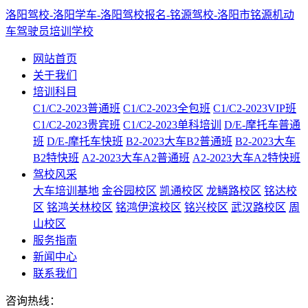
洛阳驾校-洛阳学车-洛阳驾校报名-铭源驾校-洛阳市铭源机动
车驾驶员培训学校
网站首页
关于我们
培训科目
C1/C2-2023普通班
C1/C2-2023全包班
C1/C2-2023VIP班
C1/C2-2023贵宾班
C1/C2-2023单科培训
D/E-摩托车普通
班
D/E-摩托车快班
B2-2023大车B2普通班
B2-2023大车
B2特快班
A2-2023大车A2普通班
A2-2023大车A2特快班
驾校风采
大车培训基地
金谷园校区
凯通校区
龙鳞路校区
铭达校
区
铭鸿关林校区
铭鸿伊滨校区
铭兴校区
武汉路校区
周
山校区
服务指南
新闻中心
联系我们
咨询热线：