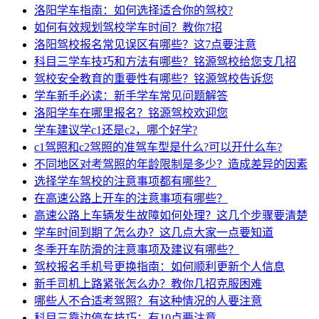
洛阳学车指南：如何选择适合你的驾校?
如何有效规划驾校学车时间？教你7招
洛阳驾校报名常见误区有哪些？这7点要注意
科目三学车技巧和方法有哪些？铭源驾校给您支几招
驾校安全教育的重要性有哪些？铭源驾校告诉您
学车新手必读：新手学车常见问题解答
洛阳学车在哪里报名？铭源驾校欢迎您
学车建议学c1还是c2，哪个好学?
c1驾照和c2驾照的准驾车型是什么?可以开什么车?
不同地区对考驾照的年龄限制是多少？造成差异的因素
选择学车驾校的注意事项都有哪些？
在高速公路上开车的注意事项有哪些？
高速公路上车辆发生故障如何处理？这几个步骤要清楚
学车时间到期了怎么办？这几点大家一点要知道
冬季开车防滑的注意事项及建议有哪些？
驾校报名手机号更换指南：如何顺利更新个人信息
新手司机上路紧张怎么办？教你几招克服困难
哪些人不合适考驾照？有这种情况的人要注意
科目三靠边停车技巧：有10点要注意