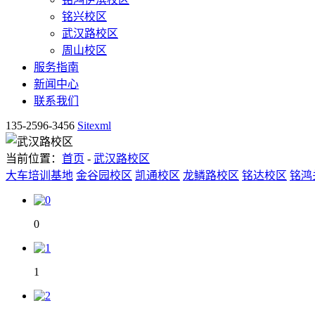
铭兴校区
武汉路校区
周山校区
服务指南
新闻中心
联系我们
135-2596-3456
Sitexml
当前位置：
首页
-
武汉路校区
大车培训基地
金谷园校区
凯通校区
龙鳞路校区
铭达校区
铭鸿
0
1