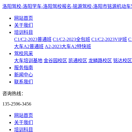
洛阳驾校-洛阳学车-洛阳驾校报名-铭源驾校-洛阳市铭源机动
网站首页
关于我们
培训科目
C1/C2-2023普通班
C1/C2-2023全包班
C1/C2-2023VIP班
C
大车A2普通班
A2-2023大车A2特快班
驾校风采
大车培训基地
金谷园校区
凯通校区
龙鳞路校区
铭达校区
服务指南
新闻中心
联系我们
咨询热线：
135-2596-3456
网站首页
关于我们
培训科目