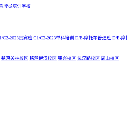
车驾驶员培训学校
1/C2-2023贵宾班
C1/C2-2023单科培训
D/E-摩托车普通班
D/E-
铭鸿关林校区
铭鸿伊滨校区
铭兴校区
武汉路校区
周山校区