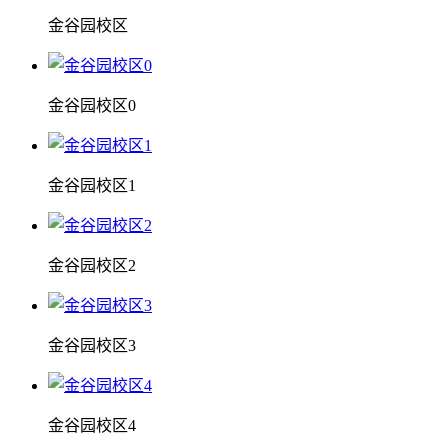
金谷园校区
金谷园校区0
金谷园校区1
金谷园校区2
金谷园校区3
金谷园校区4