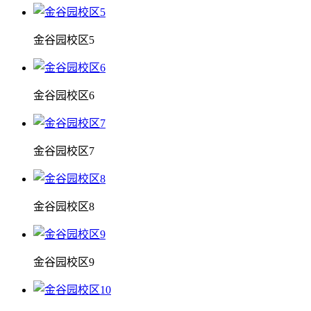
金谷园校区5
金谷园校区6
金谷园校区7
金谷园校区8
金谷园校区9